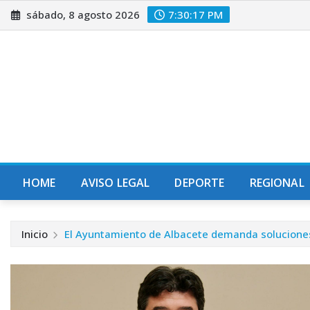
Saltar
sábado, 8 agosto 2026
7:30:18 PM
al
contenido
HOME
AVISO LEGAL
DEPORTE
REGIONAL
Inicio
El Ayuntamiento de Albacete demanda soluciones a