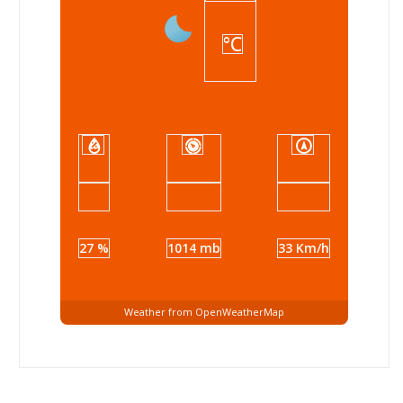
°C
27 %
1014 mb
33 Km/h
Weather from OpenWeatherMap