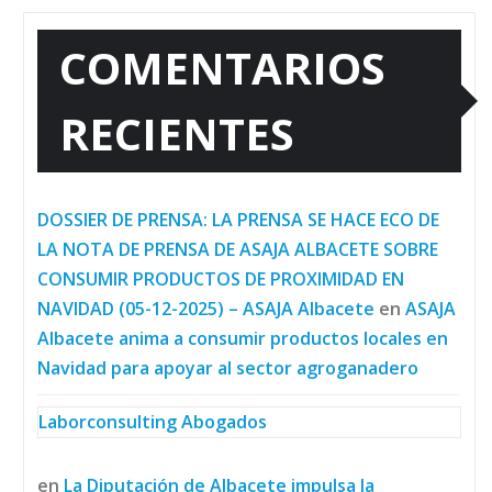
COMENTARIOS
RECIENTES
DOSSIER DE PRENSA: LA PRENSA SE HACE ECO DE
LA NOTA DE PRENSA DE ASAJA ALBACETE SOBRE
CONSUMIR PRODUCTOS DE PROXIMIDAD EN
NAVIDAD (05-12-2025) – ASAJA Albacete
en
ASAJA
Albacete anima a consumir productos locales en
Navidad para apoyar al sector agroganadero
Laborconsulting Abogados
en
La Diputación de Albacete impulsa la