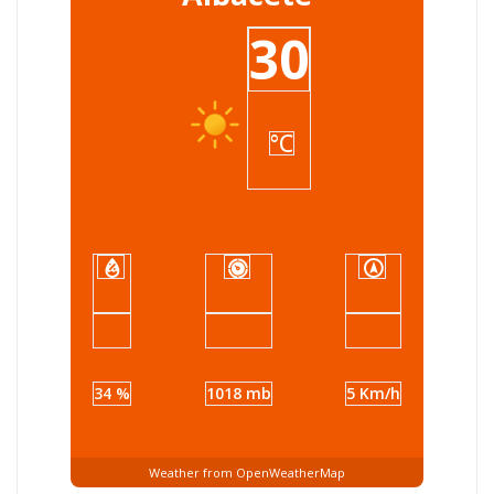
30
°C
34 %
1018 mb
5 Km/h
Weather from OpenWeatherMap