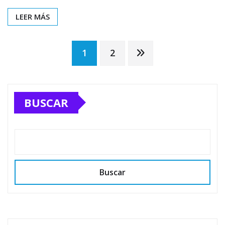
LEER MÁS
Paginación
1
2
de
BUSCAR
entradas
Buscar