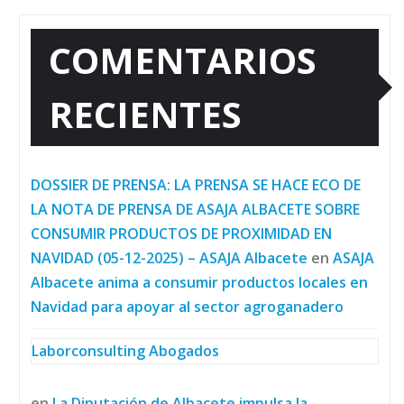
COMENTARIOS
RECIENTES
DOSSIER DE PRENSA: LA PRENSA SE HACE ECO DE
LA NOTA DE PRENSA DE ASAJA ALBACETE SOBRE
CONSUMIR PRODUCTOS DE PROXIMIDAD EN
NAVIDAD (05-12-2025) – ASAJA Albacete
en
ASAJA
Albacete anima a consumir productos locales en
Navidad para apoyar al sector agroganadero
Laborconsulting Abogados
en
La Diputación de Albacete impulsa la