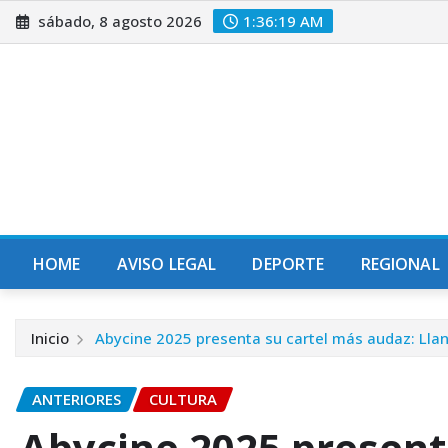
Saltar
sábado, 8 agosto 2026
1:36:21 AM
al
contenido
HOME
AVISO LEGAL
DEPORTE
REGIONAL
Inicio
Abycine 2025 presenta su cartel más audaz: Llan
ANTERIORES
CULTURA
Abycine 2025 present