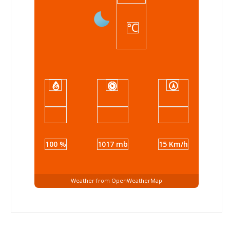
°C
100 %
1017 mb
15 Km/h
Weather from OpenWeatherMap