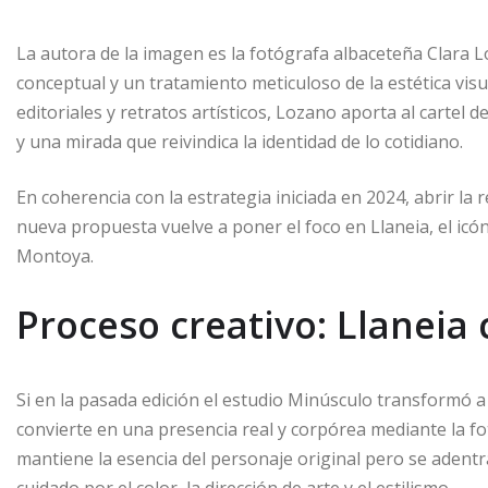
La autora de la imagen es la fotógrafa albaceteña Clara 
conceptual y un tratamiento meticuloso de la estética vi
editoriales y retratos artísticos, Lozano aporta al cartel
y una mirada que reivindica la identidad de lo cotidiano.
En coherencia con la estrategia iniciada en 2024, abrir la re
nueva propuesta vuelve a poner el foco en Llaneia, el ic
Montoya.
Proceso creativo: Llaneia 
Si en la pasada edición el estudio Minúsculo transformó a
convierte en una presencia real y corpórea mediante la fo
mantiene la esencia del personaje original pero se adentra 
cuidado por el color, la dirección de arte y el estilismo.