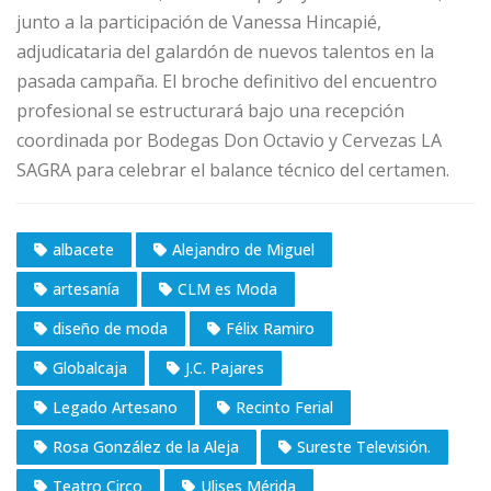
junto a la participación de Vanessa Hincapié,
adjudicataria del galardón de nuevos talentos en la
pasada campaña. El broche definitivo del encuentro
profesional se estructurará bajo una recepción
coordinada por Bodegas Don Octavio y Cervezas LA
SAGRA para celebrar el balance técnico del certamen.
albacete
Alejandro de Miguel
artesanía
CLM es Moda
diseño de moda
Félix Ramiro
Globalcaja
J.C. Pajares
Legado Artesano
Recinto Ferial
Rosa González de la Aleja
Sureste Televisión.
Teatro Circo
Ulises Mérida