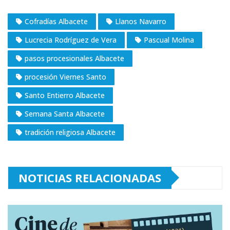
Cofradías Albacete
Llanos Navarro
Lucrecia Rodríguez de Vera
Pascual Molina
pasos procesionales Albacete
procesión Viernes Santo
Santo Entierro Albacete
Semana Santa Albacete
tradición religiosa Albacete
NOTICIAS RELACIONADAS