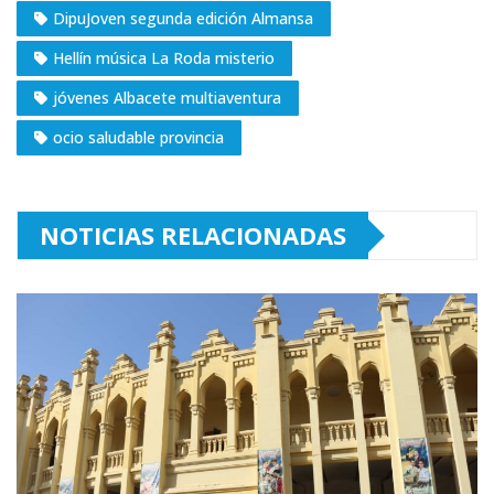
DipuJoven segunda edición Almansa
Hellín música La Roda misterio
jóvenes Albacete multiaventura
ocio saludable provincia
NOTICIAS RELACIONADAS