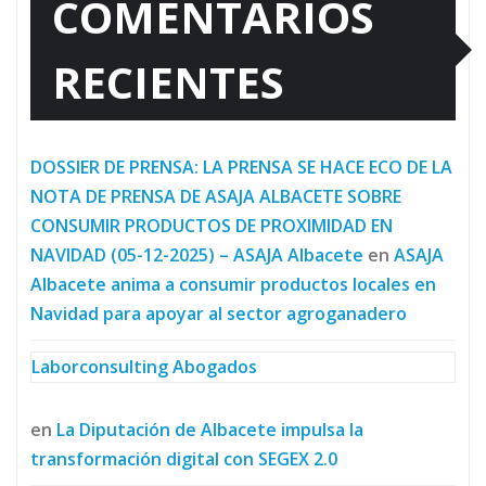
COMENTARIOS
RECIENTES
DOSSIER DE PRENSA: LA PRENSA SE HACE ECO DE LA
NOTA DE PRENSA DE ASAJA ALBACETE SOBRE
CONSUMIR PRODUCTOS DE PROXIMIDAD EN
NAVIDAD (05-12-2025) – ASAJA Albacete
en
ASAJA
Albacete anima a consumir productos locales en
Navidad para apoyar al sector agroganadero
Laborconsulting Abogados
en
La Diputación de Albacete impulsa la
transformación digital con SEGEX 2.0