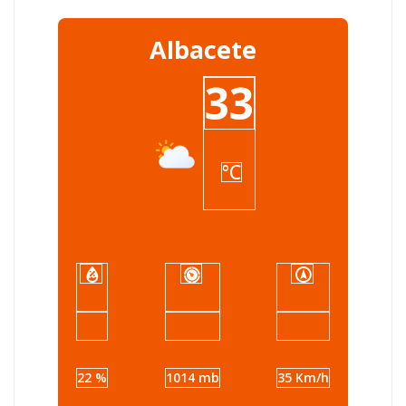
Albacete
33
°C
22 %
1014 mb
35 Km/h