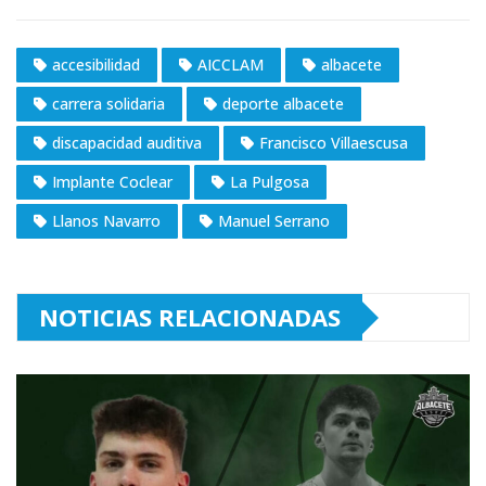
accesibilidad
AICCLAM
albacete
carrera solidaria
deporte albacete
discapacidad auditiva
Francisco Villaescusa
Implante Coclear
La Pulgosa
Llanos Navarro
Manuel Serrano
NOTICIAS RELACIONADAS