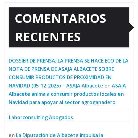
COMENTARIOS
RECIENTES
DOSSIER DE PRENSA: LA PRENSA SE HACE ECO DE LA
NOTA DE PRENSA DE ASAJA ALBACETE SOBRE
CONSUMIR PRODUCTOS DE PROXIMIDAD EN
NAVIDAD (05-12-2025) – ASAJA Albacete
en
ASAJA
Albacete anima a consumir productos locales en
Navidad para apoyar al sector agroganadero
Laborconsulting Abogados
en
La Diputación de Albacete impulsa la