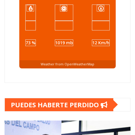
73 %
1019 mb
12 Km/h
Weather from OpenWeatherMap
PUEDES HABERTE PERDIDO