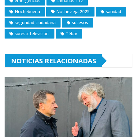
emergencias
llamadas 112
Nochebuena
Nochevieja 2025
sanidad
seguridad ciudadana
sucesos
surestetelevision.
Tébar
NOTICIAS RELACIONADAS