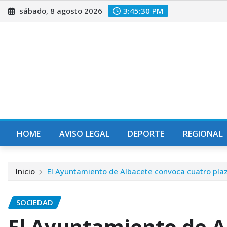
Saltar
sábado, 8 agosto 2026
3:45:31 PM
al
contenido
HOME
AVISO LEGAL
DEPORTE
REGIONAL
Inicio
El Ayuntamiento de Albacete convoca cuatro plaz
SOCIEDAD
El Ayuntamiento de A