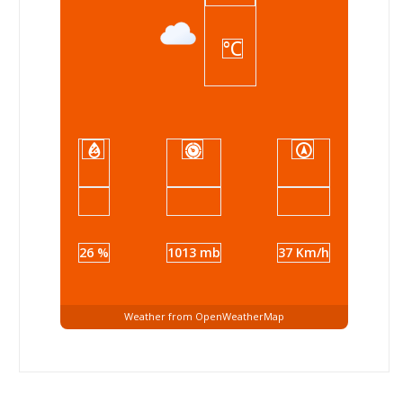
°C
26 %
1013 mb
37 Km/h
Weather from OpenWeatherMap