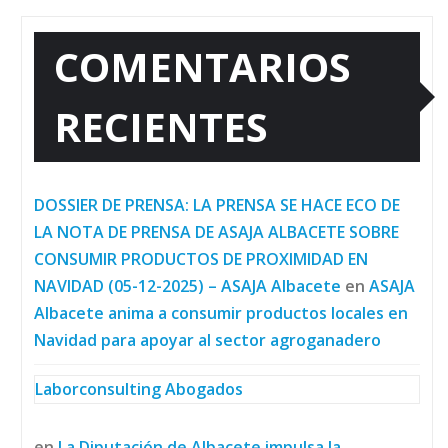
COMENTARIOS
RECIENTES
DOSSIER DE PRENSA: LA PRENSA SE HACE ECO DE
LA NOTA DE PRENSA DE ASAJA ALBACETE SOBRE
CONSUMIR PRODUCTOS DE PROXIMIDAD EN
NAVIDAD (05-12-2025) – ASAJA Albacete
en
ASAJA
Albacete anima a consumir productos locales en
Navidad para apoyar al sector agroganadero
Laborconsulting Abogados
en
La Diputación de Albacete impulsa la