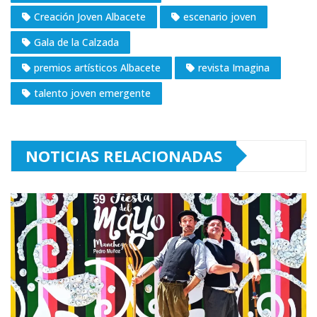
Creación Joven Albacete
escenario joven
Gala de la Calzada
premios artísticos Albacete
revista Imagina
talento joven emergente
NOTICIAS RELACIONADAS