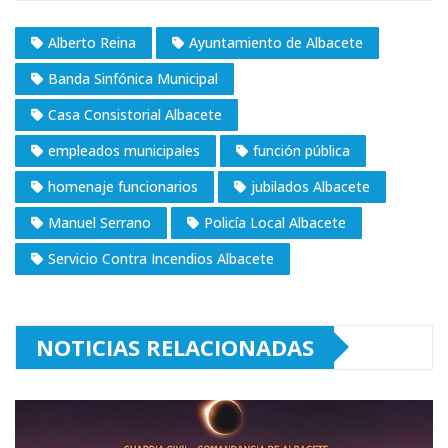
Alberto Reina
Ayuntamiento de Albacete
Banda Sinfónica Municipal
Casa Consistorial Albacete
empleados municipales
función pública
homenaje funcionarios
jubilados Albacete
Manuel Serrano
Policía Local Albacete
Servicio Contra Incendios Albacete
NOTICIAS RELACIONADAS