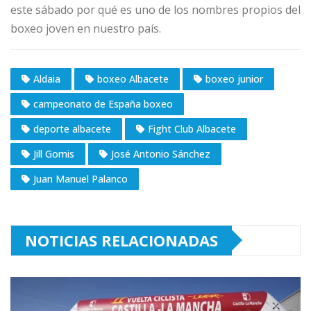
este sábado por qué es uno de los nombres propios del
boxeo joven en nuestro país.
Aldaia
boxeo Albacete
boxeo junior
campeonato de España boxeo
deporte albacete
Fight Club Albacete
Jill Gomis
José Antonio Sánchez
Juan Manuel Palanco
NOTICIAS RELACIONADAS