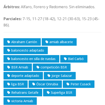
Árbitros:
Alfaro, Forero y Redomero. Sin eliminados.
Parciales:
7-15, 11-27 (18-42), 12-21 (30-63), 15-23 (45-
86).
Abraham Carrión
amiab albacete
baloncesto adaptado
baloncesto en silla de ruedas
Biel Carbó
BSR Amiab
competición BSR
deporte adaptado
Jorge Salazar
liga BSR
Óscar Onrubia
Peter Cusack
Rehatrans Getafe
Superliga BSR
victoria Amiab