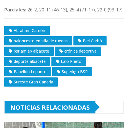
Parciales:
26-2, 20-11 (46-13), 25-4 (71-17), 22-0 (93-17).
Abraham Carrión
baloncesto en silla de ruedas
Biel Carbó
bsr amiab albacete
crónica deportiva
deporte albacete
Lalo Prieto
Pabellón Lepanto
Superliga BSR
Sureste Gran Canaria
NOTICIAS RELACIONADAS