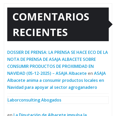
COMENTARIOS
RECIENTES
DOSSIER DE PRENSA: LA PRENSA SE HACE ECO DE LA
NOTA DE PRENSA DE ASAJA ALBACETE SOBRE
CONSUMIR PRODUCTOS DE PROXIMIDAD EN
NAVIDAD (05-12-2025) – ASAJA Albacete
en
ASAJA
Albacete anima a consumir productos locales en
Navidad para apoyar al sector agroganadero
Laborconsulting Abogados
en
La Diputación de Albacete impulsa la