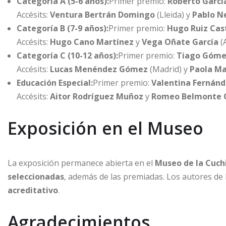
Categoría A (5-6 años):
Primer premio:
Roberto Garcí
Accésits:
Ventura Bertrán Domingo
(Lleida) y
Pablo N
Categoría B (7-9 años):
Primer premio:
Hugo Ruiz Ca
Accésits:
Hugo Cano Martínez
y
Vega Oñate García
(
Categoría C (10-12 años):
Primer premio:
Tiago Góme
Accésits:
Lucas Menéndez Gómez
(Madrid) y
Paola Ma
Educación Especial:
Primer premio:
Valentina Fernánd
Accésits:
Aitor Rodríguez Muñoz
y
Romeo Belmonte O
Exposición en el Museo
La exposición permanece abierta en el
Museo de la Cuchi
seleccionadas
, además de las premiadas. Los autores de
acreditativo
.
Agradecimientos