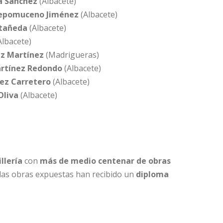
a Sánchez
(Albacete)
epomuceno Jiménez
(Albacete)
stañeda
(Albacete)
Albacete)
z Martínez
(Madrigueras)
rtínez Redondo
(Albacete)
ez Carretero
(Albacete)
liva
(Albacete)
llería
con
más de medio centenar de obras
 las obras expuestas han recibido un
diploma