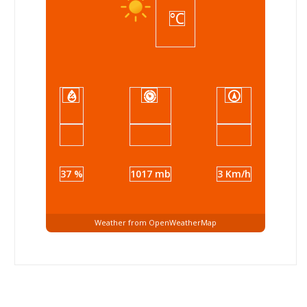
°C
37 %
1017 mb
3 Km/h
Weather from OpenWeatherMap