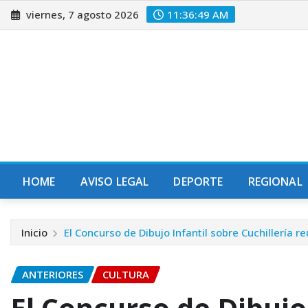
Saltar
viernes, 7 agosto 2026
11:36:50 AM
al
contenido
HOME
AVISO LEGAL
DEPORTE
REGIONAL
Inicio
El Concurso de Dibujo Infantil sobre Cuchillería r
ANTERIORES
CULTURA
El Concurso de Dibujo