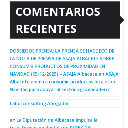
COMENTARIOS
RECIENTES
DOSSIER DE PRENSA: LA PRENSA SE HACE ECO DE
LA NOTA DE PRENSA DE ASAJA ALBACETE SOBRE
CONSUMIR PRODUCTOS DE PROXIMIDAD EN
NAVIDAD (05-12-2025) – ASAJA Albacete
en
ASAJA
Albacete anima a consumir productos locales en
Navidad para apoyar al sector agroganadero
Laborconsulting Abogados
en
La Diputación de Albacete impulsa la
transformación digital con SEGEX 2.0