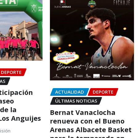
DEPORTE
IAS
ticipación
ACTUALIDAD
DEPORTE
Paseo
ÚLTIMAS NOTICIAS
 de la
Bernat Vanaclocha
Los Anguijes
renueva con el Bueno
Arenas Albacete Basket
isión
para la temporada en