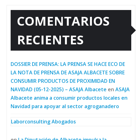
COMENTARIOS
RECIENTES
DOSSIER DE PRENSA: LA PRENSA SE HACE ECO DE
LA NOTA DE PRENSA DE ASAJA ALBACETE SOBRE
CONSUMIR PRODUCTOS DE PROXIMIDAD EN
NAVIDAD (05-12-2025) – ASAJA Albacete
en
ASAJA
Albacete anima a consumir productos locales en
Navidad para apoyar al sector agroganadero
Laborconsulting Abogados
en
La Diputación de Albacete impulsa la