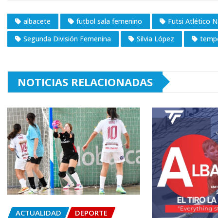
albacete
futbol sala femenino
Futsi Atlético 
Segunda División Femenina
Silvia López
temp
NOTICIAS RELACIONADAS
ACTUALIDAD
DEPORTE