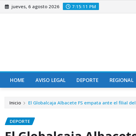
Saltar
jueves, 6 agosto 2026
7:15:12 PM
al
contenido
HOME
AVISO LEGAL
DEPORTE
REGIONAL
Inicio
El Globalcaja Albacete FS empata ante el filial de
DEPORTE
El Globalcaja Albacet