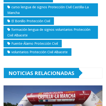
curso lengua de signos Protección Civil Castilla-La
Mancha
El Bonillo Protección Civil
formación lengua de signos voluntarios Protección
Civil Albacete
Fuente-Álamo Protección Civil
voluntarios Protección Civil Albacete
NOTICIAS RELACIONADAS