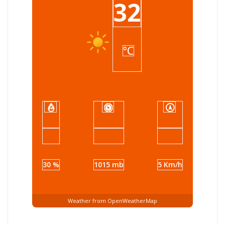
32
°C
30 %
1015 mb
5 Km/h
Weather from OpenWeatherMap