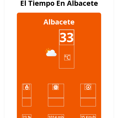
El Tiempo En Albacete
Albacete
33
°C
23 %
1014 mb
35 Km/h