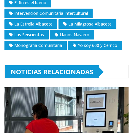
El fin es el barrio
Intervención Comunitaria Intercultural
La Estrella Albacete
La Milagrosa Albacete
Las Seiscientas
Llanos Navarro
Monografía Comunitaria
Yo soy 600 y Cerrico
NOTICIAS RELACIONADAS