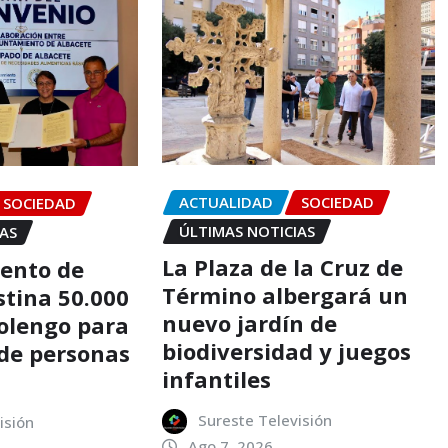
ACTUALIDAD
SOCIEDAD
SOCIEDAD
ÚLTIMAS NOTICIAS
IAS
La Plaza de la Cruz de
ento de
Término albergará un
stina 50.000
nuevo jardín de
tolengo para
biodiversidad y juegos
 de personas
infantiles
Sureste Televisión
isión
Ago 7, 2026