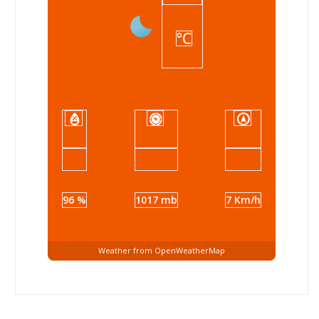
°C
96 %
1017 mb
7 Km/h
Weather from OpenWeatherMap