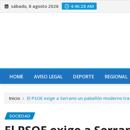
Saltar
sábado, 8 agosto 2026
4:46:30 AM
al
contenido
HOME
AVISO LEGAL
DEPORTE
REGIONAL
Inicio
El PSOE exige a Serrano un pabellón moderno tra
SOCIEDAD
El PSOE exige a Serra