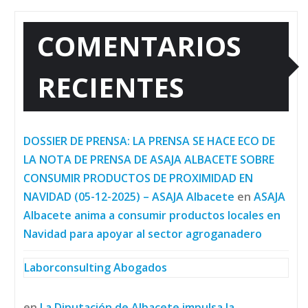
COMENTARIOS
RECIENTES
DOSSIER DE PRENSA: LA PRENSA SE HACE ECO DE
LA NOTA DE PRENSA DE ASAJA ALBACETE SOBRE
CONSUMIR PRODUCTOS DE PROXIMIDAD EN
NAVIDAD (05-12-2025) – ASAJA Albacete
en
ASAJA
Albacete anima a consumir productos locales en
Navidad para apoyar al sector agroganadero
Laborconsulting Abogados
en
La Diputación de Albacete impulsa la