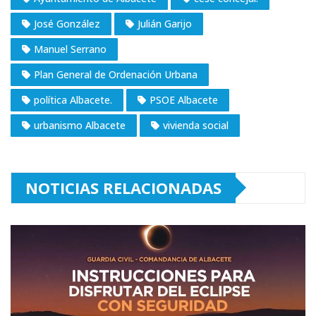
José González
Julián Garijo
Manuel Serrano
Plan General de Ordenación Urbana
política Albacete.
PSOE Albacete
urbanismo Albacete
vivienda social
NOTICIAS RELACIONADAS