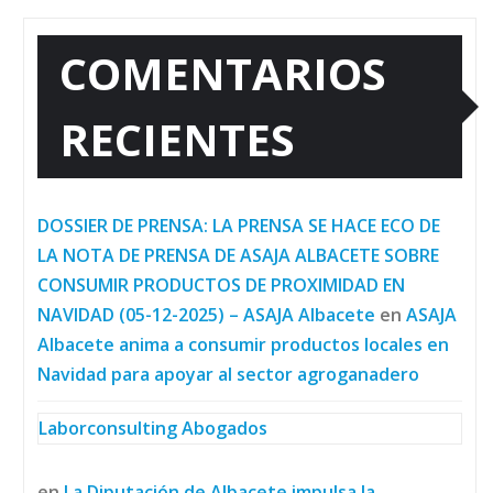
COMENTARIOS
RECIENTES
DOSSIER DE PRENSA: LA PRENSA SE HACE ECO DE
LA NOTA DE PRENSA DE ASAJA ALBACETE SOBRE
CONSUMIR PRODUCTOS DE PROXIMIDAD EN
NAVIDAD (05-12-2025) – ASAJA Albacete
en
ASAJA
Albacete anima a consumir productos locales en
Navidad para apoyar al sector agroganadero
Laborconsulting Abogados
en
La Diputación de Albacete impulsa la