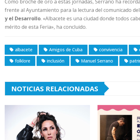
Como broche de oro a estas jornadas, Serrano ha recorda
frente al Ayuntamiento para la lectura del comunicado de
y el Desarrollo
. «Albacete es una ciudad donde todos cabe
mérito de esta Feria», ha concluido.
albacete
Amigos de Cuba
convivencia
folklore
inclusión
Manuel Serrano
patri
NOTICIAS RELACIONADAS