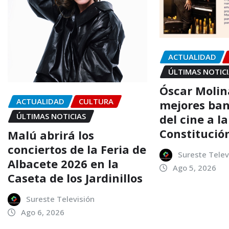
ACTUALIDAD
ÚLTIMAS NOTIC
Óscar Molina
ACTUALIDAD
CULTURA
mejores ban
ÚLTIMAS NOTICIAS
del cine a la
Constitució
Malú abrirá los
conciertos de la Feria de
Sureste Telev
Albacete 2026 en la
Ago 5, 2026
Caseta de los Jardinillos
Sureste Televisión
Ago 6, 2026