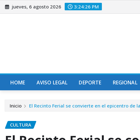
Saltar
jueves, 6 agosto 2026
3:24:27 PM
al
contenido
HOME
AVISO LEGAL
DEPORTE
REGIONAL
Inicio
El Recinto Ferial se convierte en el epicentro de
CULTURA
El Recinto Ferial se c