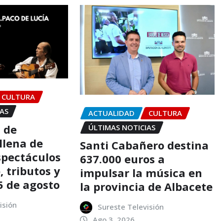
CULTURA
IAS
ACTUALIDAD
CULTURA
a de
ÚLTIMAS NOTICIAS
llena de
Santi Cabañero destina
spectáculos
637.000 euros a
 tributos y
impulsar la música en
5 de agosto
la provincia de Albacete
isión
Sureste Televisión
Ago 3, 2026