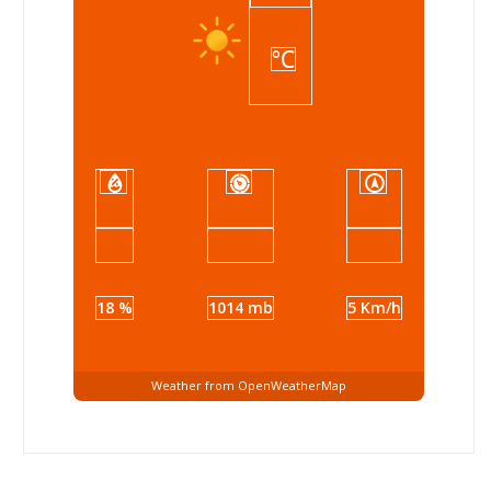
°C
18 %
1014 mb
5 Km/h
Weather from OpenWeatherMap