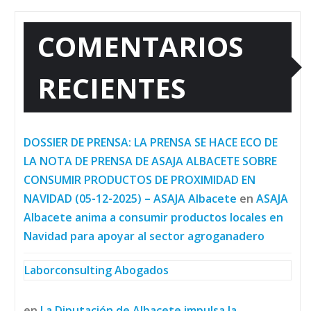
COMENTARIOS
RECIENTES
DOSSIER DE PRENSA: LA PRENSA SE HACE ECO DE
LA NOTA DE PRENSA DE ASAJA ALBACETE SOBRE
CONSUMIR PRODUCTOS DE PROXIMIDAD EN
NAVIDAD (05-12-2025) – ASAJA Albacete
en
ASAJA
Albacete anima a consumir productos locales en
Navidad para apoyar al sector agroganadero
Laborconsulting Abogados
en
La Diputación de Albacete impulsa la