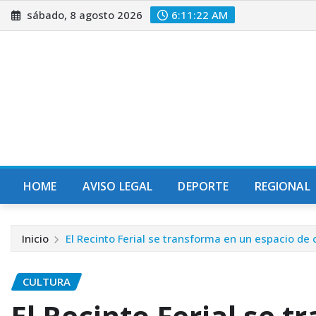
Saltar
sábado, 8 agosto 2026
6:11:23 AM
al
contenido
HOME
AVISO LEGAL
DEPORTE
REGIONAL
Inicio
El Recinto Ferial se transforma en un espacio de 
CULTURA
El Recinto Ferial se 