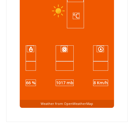
°C
66 %
1017 mb
8 Km/h
Weather from OpenWeatherMap