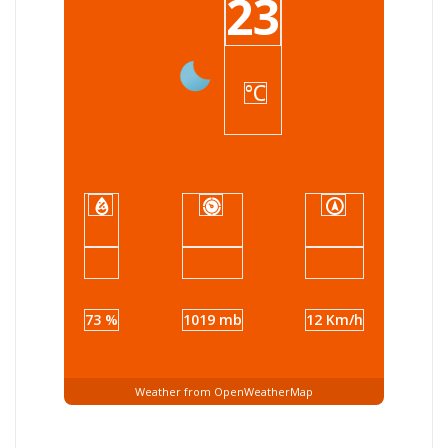
23
°C
73 %
1019 mb
12 Km/h
Weather from OpenWeatherMap