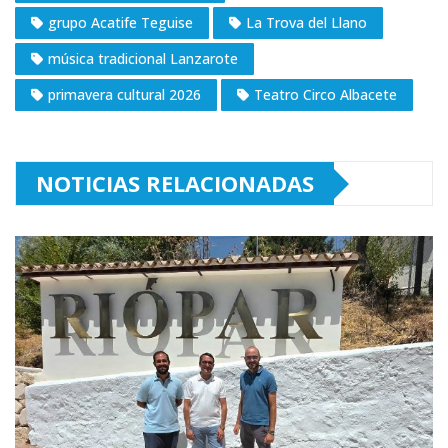
grupo Acatife Teguise
La Trova del Llano
música tradicional Lanzarote
primavera cultural 2026
Teatro Circo Albacete
NOTICIAS RELACIONADAS