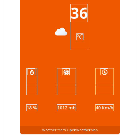
36
°C
18 %
1012 mb
40 Km/h
Weather from OpenWeatherMap