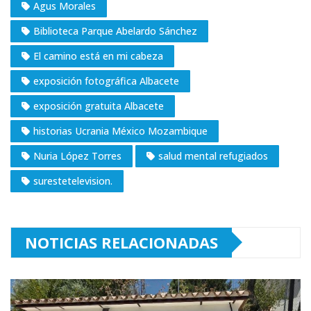
Agus Morales
Biblioteca Parque Abelardo Sánchez
El camino está en mi cabeza
exposición fotográfica Albacete
exposición gratuita Albacete
historias Ucrania México Mozambique
Nuria López Torres
salud mental refugiados
surestetelevision.
NOTICIAS RELACIONADAS