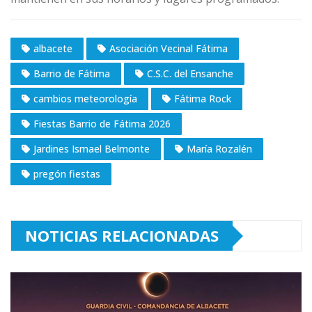
albacete
Asociación Vecinal Fátima
Barrio de Fátima
C.S.C. del Ensanche
cambios meteorología
Fátima Rock
Fiestas Barrio de Fátima 2026
Jardines Ismael Belmonte
María Rozalén
pregón fiestas
NOTICIAS RELACIONADAS