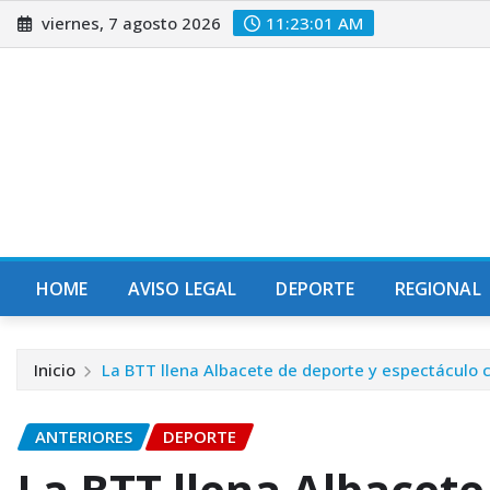
Saltar
viernes, 7 agosto 2026
11:23:02 AM
al
contenido
HOME
AVISO LEGAL
DEPORTE
REGIONAL
Inicio
La BTT llena Albacete de deporte y espectáculo c
ANTERIORES
DEPORTE
La BTT llena Albacete