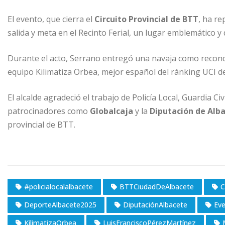
El evento, que cierra el
Circuito Provincial de BTT
, ha re
salida y meta en el Recinto Ferial, un lugar emblemático y
Durante el acto, Serrano entregó una navaja como reconoc
equipo Kilimatiza Orbea, mejor español del ránking UCI d
El alcalde agradeció el trabajo de Policía Local, Guardia Civ
patrocinadores como
Globalcaja
y la
Diputación de Alb
provincial de BTT.
#policialocalalbacete
BTTCiudadDeAlbacete
C
DeporteAlbacete2025
DiputaciónAlbacete
Ev
KilimatizaOrbea
LuisFranciscoPérezMartínez