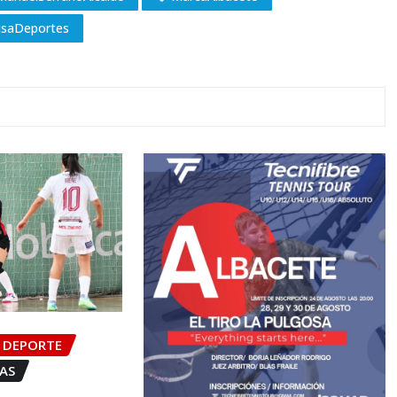
cusaDeportes
DEPORTE
IAS