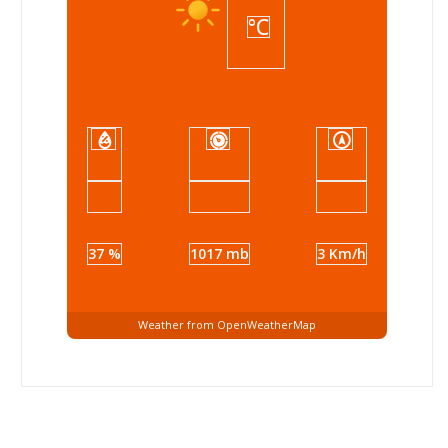
°C
37 %
1017 mb
3 Km/h
Weather from OpenWeatherMap