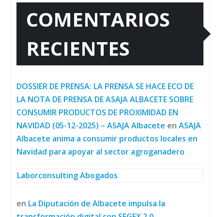
COMENTARIOS
RECIENTES
DOSSIER DE PRENSA: LA PRENSA SE HACE ECO DE
LA NOTA DE PRENSA DE ASAJA ALBACETE SOBRE
CONSUMIR PRODUCTOS DE PROXIMIDAD EN
NAVIDAD (05-12-2025) – ASAJA Albacete
en
ASAJA
Albacete anima a consumir productos locales en
Navidad para apoyar al sector agroganadero
Laborconsulting Abogados
en
La Diputación de Albacete impulsa la
transformación digital con SEGEX 2.0