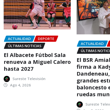
ACTUALIDAD
DEPORTE
ACTUALIDAD
ÚLTIMAS NOTICIAS
ÚLTIMAS NOTIC
El Albacete Fútbol Sala
El BSR Amia
renueva a Miguel Calero
firma a Kad
hasta 2027
Dandeneau, 
Sureste Televisión
grandes estr
Ago 4, 2026
baloncesto e
ruedas mun
Sureste Telev