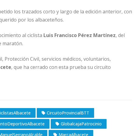
petido los trazados corto y largo de la edición anterior, con
 querido por los albaceteños.
imiento al ciclista
Luis Francisco Pérez Martínez
, del
e maratón.
il, Protección Civil, servicios médicos, voluntarios,
acete
, que ha cerrado con esta prueba su circuito
iclistasAlbacete
CircuitoProvincialBTT
entoDeportivoAlbacete
GlobalcajaPatrocinio
ManuelSerranoAlcalde
MarcaAlbacete