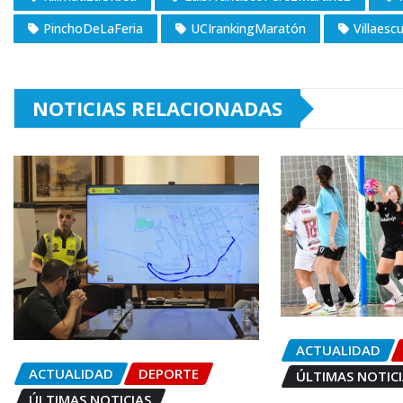
PinchoDeLaFeria
UCIrankingMaratón
Villaes
NOTICIAS RELACIONADAS
ACTUALIDAD
ACTUALIDAD
DEPORTE
ÚLTIMAS NOTIC
ÚLTIMAS NOTICIAS