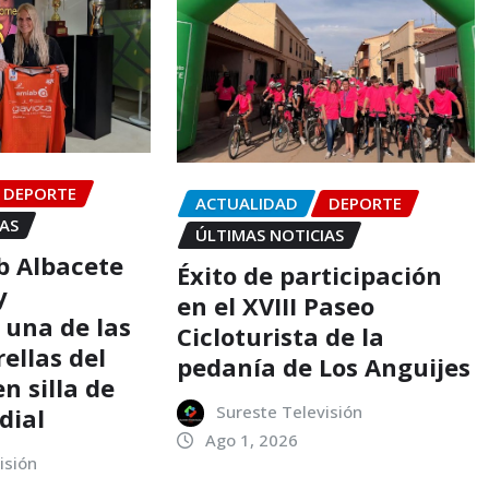
DEPORTE
ACTUALIDAD
DEPORTE
IAS
ÚLTIMAS NOTICIAS
b Albacete
Éxito de participación
y
en el XVIII Paseo
una de las
Cicloturista de la
ellas del
pedanía de Los Anguijes
n silla de
Sureste Televisión
dial
Ago 1, 2026
isión