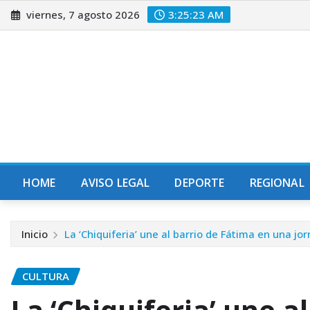
Saltar
viernes, 7 agosto 2026
3:25:25 AM
al
contenido
HOME
AVISO LEGAL
DEPORTE
REGIONAL
Inicio
La ‘Chiquiferia’ une al barrio de Fátima en una jo
CULTURA
La ‘Chiquiferia’ une a