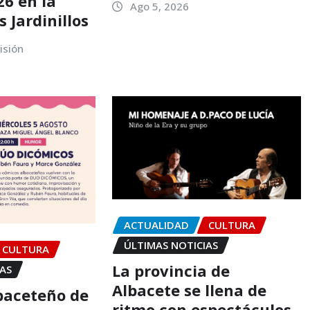
26 en la
Ago 5, 2026
s Jardinillos
isión
ACTUALIDAD
CULTURA
ÚLTIMAS NOTICIAS
CULTURA
La provincia de
IAS
Albacete se llena de
baceteño de
ritmo con espectáculos