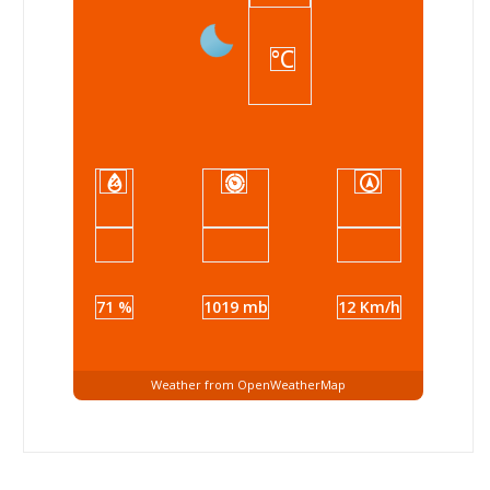
°C
71 %
1019 mb
12 Km/h
Weather from OpenWeatherMap