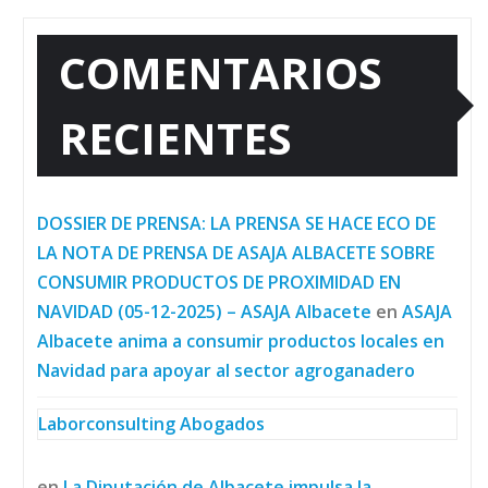
COMENTARIOS
RECIENTES
DOSSIER DE PRENSA: LA PRENSA SE HACE ECO DE
LA NOTA DE PRENSA DE ASAJA ALBACETE SOBRE
CONSUMIR PRODUCTOS DE PROXIMIDAD EN
NAVIDAD (05-12-2025) – ASAJA Albacete
en
ASAJA
Albacete anima a consumir productos locales en
Navidad para apoyar al sector agroganadero
Laborconsulting Abogados
en
La Diputación de Albacete impulsa la