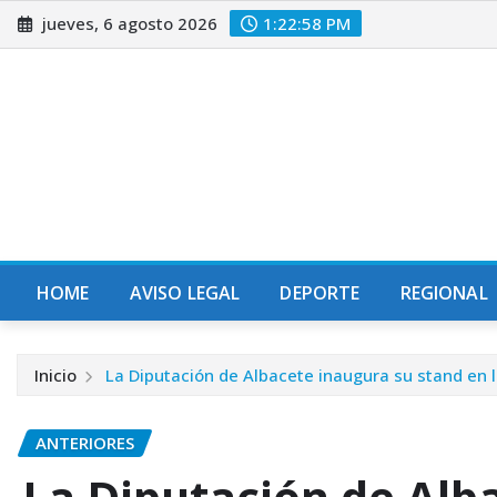
Saltar
jueves, 6 agosto 2026
1:23:00 PM
al
contenido
HOME
AVISO LEGAL
DEPORTE
REGIONAL
Inicio
La Diputación de Albacete inaugura su stand en 
ANTERIORES
La Diputación de Alb