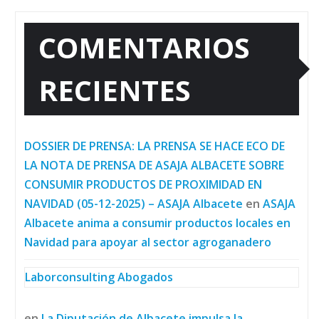
COMENTARIOS
RECIENTES
DOSSIER DE PRENSA: LA PRENSA SE HACE ECO DE
LA NOTA DE PRENSA DE ASAJA ALBACETE SOBRE
CONSUMIR PRODUCTOS DE PROXIMIDAD EN
NAVIDAD (05-12-2025) – ASAJA Albacete
en
ASAJA
Albacete anima a consumir productos locales en
Navidad para apoyar al sector agroganadero
Laborconsulting Abogados
en
La Diputación de Albacete impulsa la