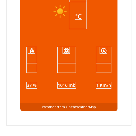
°C
37 %
1016 mb
1 Km/h
Weather from OpenWeatherMap