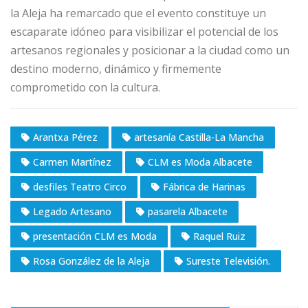
la Aleja ha remarcado que el evento constituye un
escaparate idóneo para visibilizar el potencial de los
artesanos regionales y posicionar a la ciudad como un
destino moderno, dinámico y firmemente
comprometido con la cultura.
Arantxa Pérez
artesanía Castilla-La Mancha
Carmen Martínez
CLM es Moda Albacete
desfiles Teatro Circo
Fábrica de Harinas
Legado Artesano
pasarela Albacete
presentación CLM es Moda
Raquel Ruiz
Rosa González de la Aleja
Sureste Televisión.