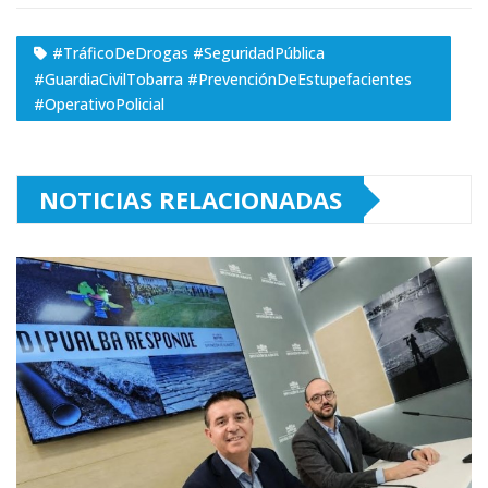
#TráficoDeDrogas #SeguridadPública
#GuardiaCivilTobarra #PrevenciónDeEstupefacientes
#OperativoPolicial
NOTICIAS RELACIONADAS