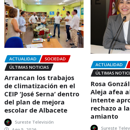
ACTUALIDAD
SOCIEDAD
ACTUALIDAD
ÚLTIMAS NOTICIAS
ÚLTIMAS NOTIC
Arrancan los trabajos
Rosa Gonzál
de climatización en el
Aleja afea 
CEIP ‘José Serna’ dentro
intente apr
del plan de mejora
rechazo a la
escolar de Albacete
amianto
Sureste Televisión
Sureste Telev
Ago 5, 2026