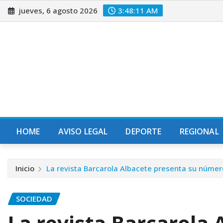
Saltar
jueves, 6 agosto 2026
3:48:13 AM
al
contenido
HOME
AVISO LEGAL
DEPORTE
REGIONAL
Inicio
La revista Barcarola Albacete presenta su númer
SOCIEDAD
La revista Barcarola 