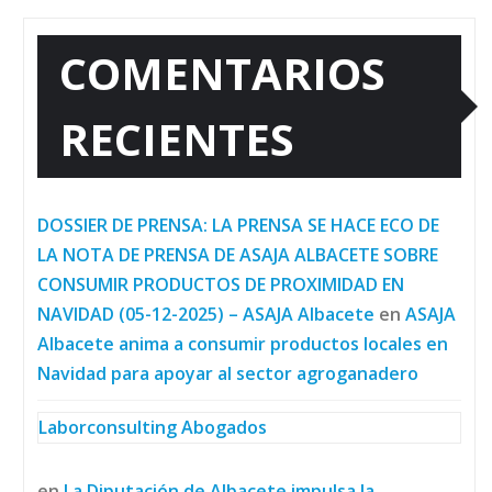
COMENTARIOS
RECIENTES
DOSSIER DE PRENSA: LA PRENSA SE HACE ECO DE
LA NOTA DE PRENSA DE ASAJA ALBACETE SOBRE
CONSUMIR PRODUCTOS DE PROXIMIDAD EN
NAVIDAD (05-12-2025) – ASAJA Albacete
en
ASAJA
Albacete anima a consumir productos locales en
Navidad para apoyar al sector agroganadero
Laborconsulting Abogados
en
La Diputación de Albacete impulsa la