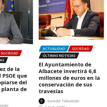
ACTUALIDAD
SOCIEDAD
SOCIEDAD
ÚLTIMAS NOTICIAS
IAS
El Ayuntamiento de
ez de la
Albacete invertirá 6,8
al PSOE que
millones de euros en la
opiarse del
conservación de sus
 planta de
travesías
Sureste Televisión
isión
Ago 5, 2026