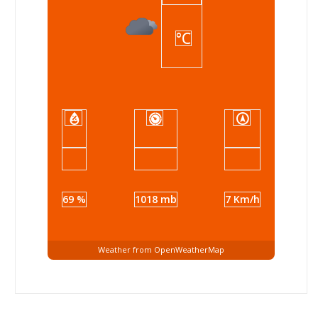
°C
69 %
1018 mb
7 Km/h
Weather from OpenWeatherMap