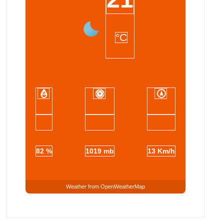
°C
82 %
1019 mb
13 Km/h
Weather from OpenWeatherMap