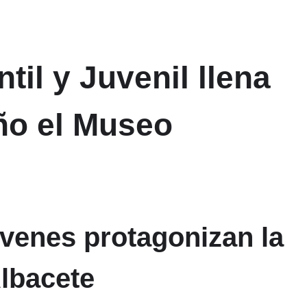
ntil y Juvenil llena
eño el Museo
óvenes protagonizan la
Albacete