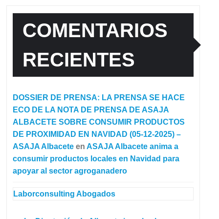
COMENTARIOS
RECIENTES
DOSSIER DE PRENSA: LA PRENSA SE HACE
ECO DE LA NOTA DE PRENSA DE ASAJA
ALBACETE SOBRE CONSUMIR PRODUCTOS
DE PROXIMIDAD EN NAVIDAD (05-12-2025) –
ASAJA Albacete
en
ASAJA Albacete anima a
consumir productos locales en Navidad para
apoyar al sector agroganadero
Laborconsulting Abogados