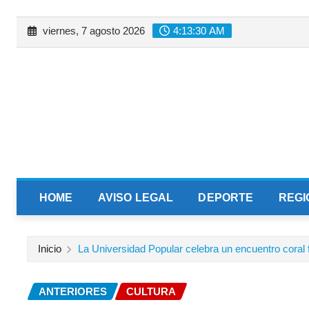
Saltar
viernes, 7 agosto 2026
4:13:31 AM
al
contenido
HOME
AVISO LEGAL
DEPORTE
REGI
Inicio
La Universidad Popular celebra un encuentro coral f
ANTERIORES
CULTURA