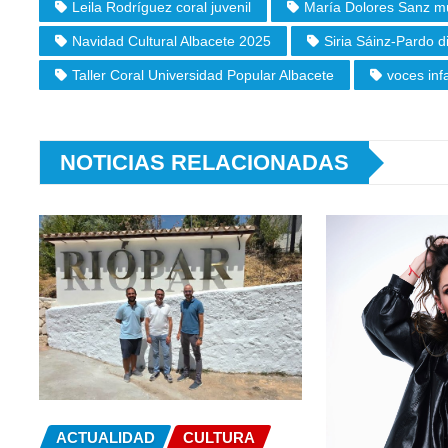
Leila Rodríguez coral juvenil
María Dolores Sanz mú
Navidad Cultural Albacete 2025
Siria Sáinz-Pardo d
Taller Coral Universidad Popular Albacete
voces inf
NOTICIAS RELACIONADAS
ACTUALIDAD
CULTURA