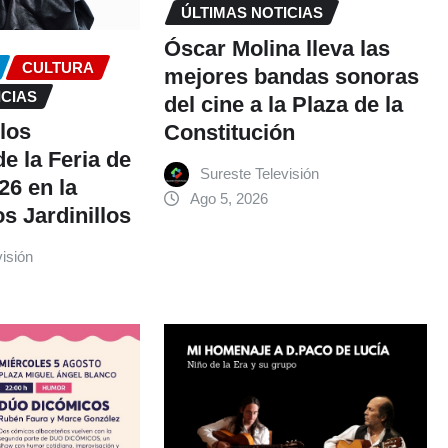
ÚLTIMAS NOTICIAS
Óscar Molina lleva las
CULTURA
mejores bandas sonoras
ICIAS
del cine a la Plaza de la
 los
Constitución
e la Feria de
Sureste Televisión
26 en la
Ago 5, 2026
s Jardinillos
isión