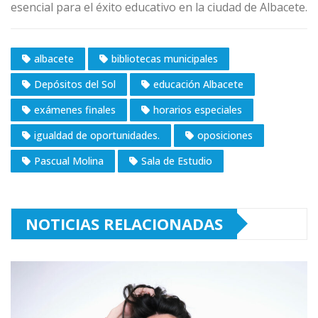
esencial para el éxito educativo en la ciudad de Albacete.
albacete
bibliotecas municipales
Depósitos del Sol
educación Albacete
exámenes finales
horarios especiales
igualdad de oportunidades.
oposiciones
Pascual Molina
Sala de Estudio
NOTICIAS RELACIONADAS