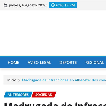
Saltar
jueves, 6 agosto 2026
6:16:20 PM
al
contenido
HOME
AVISO LEGAL
DEPORTE
REGIONAL
Inicio
Madrugada de infracciones en Albacete: dos cond
ANTERIORES
SOCIEDAD
Madrugada de infracc