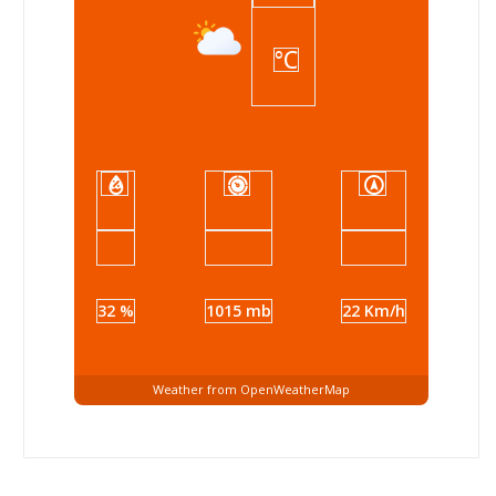
°C
32 %
1015 mb
22 Km/h
Weather from OpenWeatherMap