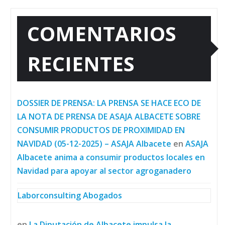
COMENTARIOS
RECIENTES
DOSSIER DE PRENSA: LA PRENSA SE HACE ECO DE
LA NOTA DE PRENSA DE ASAJA ALBACETE SOBRE
CONSUMIR PRODUCTOS DE PROXIMIDAD EN
NAVIDAD (05-12-2025) – ASAJA Albacete
en
ASAJA
Albacete anima a consumir productos locales en
Navidad para apoyar al sector agroganadero
Laborconsulting Abogados
en
La Diputación de Albacete impulsa la