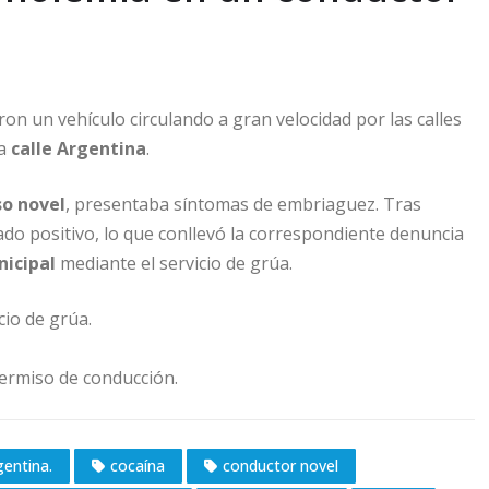
ron un vehículo circulando a gran velocidad por las calles
la
calle Argentina
.
so novel
, presentaba síntomas de embriaguez. Tras
do positivo, lo que conllevó la correspondiente denuncia
nicipal
mediante el servicio de grúa.
cio de grúa.
permiso de conducción.
gentina.
cocaína
conductor novel