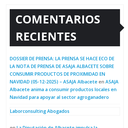
COMENTARIOS
RECIENTES
DOSSIER DE PRENSA: LA PRENSA SE HACE ECO DE
LA NOTA DE PRENSA DE ASAJA ALBACETE SOBRE
CONSUMIR PRODUCTOS DE PROXIMIDAD EN
NAVIDAD (05-12-2025) – ASAJA Albacete
en
ASAJA
Albacete anima a consumir productos locales en
Navidad para apoyar al sector agroganadero
Laborconsulting Abogados
en
La Diputación de Albacete impulsa la