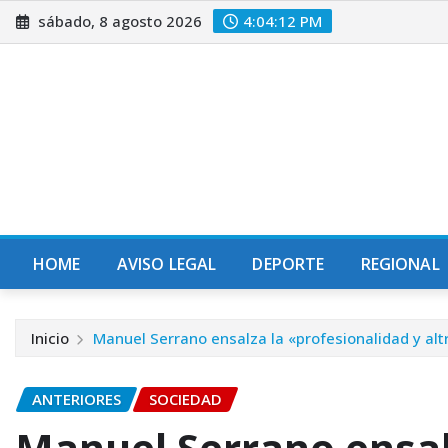
Saltar
sábado, 8 agosto 2026
4:04:13 PM
al
contenido
HOME
AVISO LEGAL
DEPORTE
REGIONAL
Inicio
Manuel Serrano ensalza la «profesionalidad y altr
ANTERIORES
SOCIEDAD
Manuel Serrano ensal