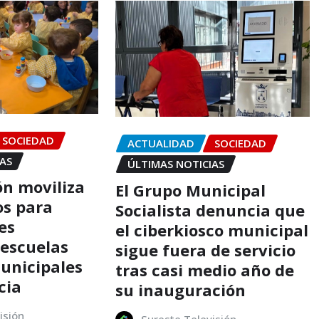
SOCIEDAD
ACTUALIDAD
SOCIEDAD
IAS
ÚLTIMAS NOTICIAS
ón moviliza
El Grupo Municipal
os para
Socialista denuncia que
es
el ciberkiosco municipal
 escuelas
sigue fuera de servicio
municipales
tras casi medio año de
cia
su inauguración
isión
Sureste Televisión