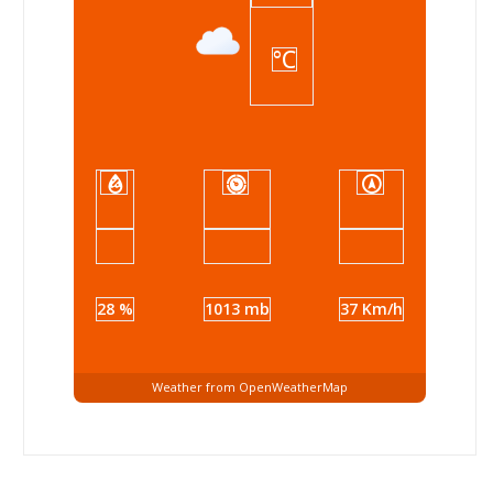
°C
28 %
1013 mb
37 Km/h
Weather from OpenWeatherMap