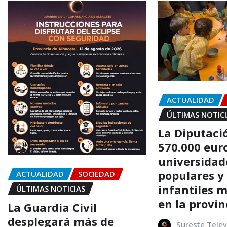
ACTUALIDAD
ÚLTIMAS NOTIC
La Diputaci
570.000 eur
universidad
populares y
ACTUALIDAD
SOCIEDAD
infantiles 
ÚLTIMAS NOTICIAS
en la provin
La Guardia Civil
desplegará más de
Sureste Telev