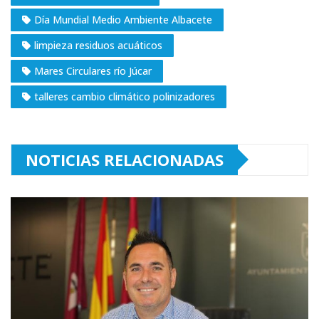
Día Mundial Medio Ambiente Albacete
limpieza residuos acuáticos
Mares Circulares río Júcar
talleres cambio climático polinizadores
NOTICIAS RELACIONADAS