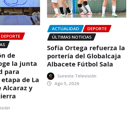
ACTUALIDAD
DEPORTE
DEPORTE
ÚLTIMAS NOTICIAS
IAS
Sofía Ortega refuerza la
ón de
portería del Globalcaja
oge la junta
Albacete Fútbol Sala
d para
Sureste Televisión
 etapa de La
Ago 5, 2026
 Alcaraz y
Sierra
isión