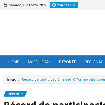
Saltar
sábado, 8 agosto 2026
2:46:12 PM
al
contenido
HOME
AVISO LEGAL
DEPORTE
REGIONAL
Inicio
Récord de participación en el IX Torneo intercol
DEPORTE
Récord de participaci