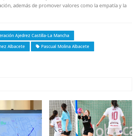
tración, además de promover valores como la empatía y la
eración Ajedrez Castilla-La Mancha
hez Albacete
Pascual Molina Albacete