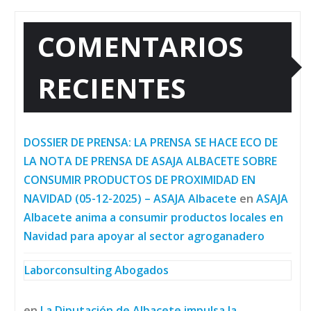
COMENTARIOS
RECIENTES
DOSSIER DE PRENSA: LA PRENSA SE HACE ECO DE
LA NOTA DE PRENSA DE ASAJA ALBACETE SOBRE
CONSUMIR PRODUCTOS DE PROXIMIDAD EN
NAVIDAD (05-12-2025) – ASAJA Albacete
en
ASAJA
Albacete anima a consumir productos locales en
Navidad para apoyar al sector agroganadero
Laborconsulting Abogados
en
La Diputación de Albacete impulsa la