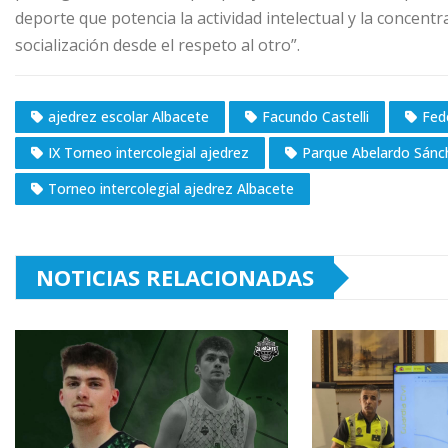
deporte que potencia la actividad intelectual y la concen
socialización desde el respeto al otro”.
ajedrez escolar Albacete
Facundo Castelli
Fed
IX Torneo intercolegial ajedrez
Parque Abelardo Sánc
Torneo intercolegial ajedrez Albacete
NOTICIAS RELACIONADAS