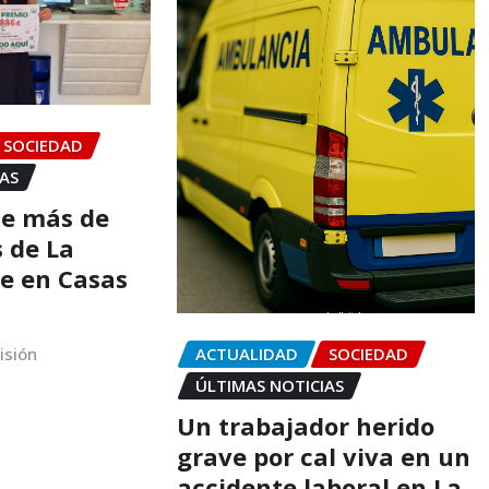
SOCIEDAD
IAS
de más de
s de La
ae en Casas
isión
ACTUALIDAD
SOCIEDAD
ÚLTIMAS NOTICIAS
Un trabajador herido
grave por cal viva en un
accidente laboral en La