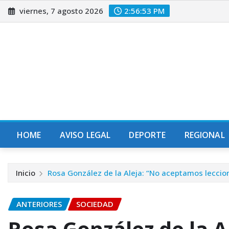
Saltar
viernes, 7 agosto 2026
2:56:54 PM
al
contenido
HOME
AVISO LEGAL
DEPORTE
REGIONAL
Inicio
Rosa González de la Aleja: “No aceptamos leccio
ANTERIORES
SOCIEDAD
Rosa González de la 