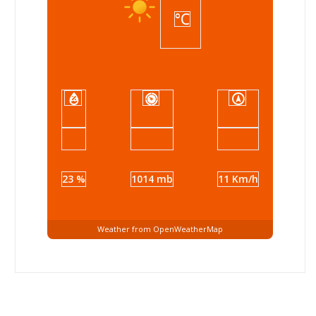
°C
23 %
1014 mb
11 Km/h
Weather from OpenWeatherMap