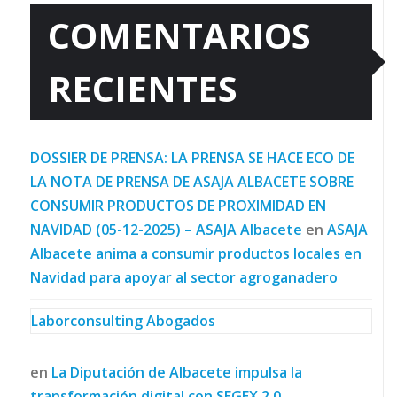
COMENTARIOS
RECIENTES
DOSSIER DE PRENSA: LA PRENSA SE HACE ECO DE
LA NOTA DE PRENSA DE ASAJA ALBACETE SOBRE
CONSUMIR PRODUCTOS DE PROXIMIDAD EN
NAVIDAD (05-12-2025) – ASAJA Albacete
en
ASAJA
Albacete anima a consumir productos locales en
Navidad para apoyar al sector agroganadero
Laborconsulting Abogados
en
La Diputación de Albacete impulsa la
transformación digital con SEGEX 2.0