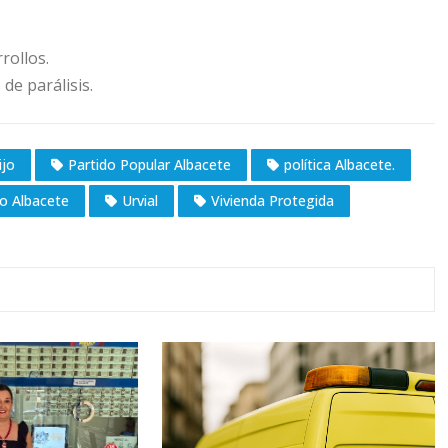
rollos.
de parálisis.
ijo
Partido Popular Albacete
política Albacete.
o Albacete
Urvial
Vivienda Protegida