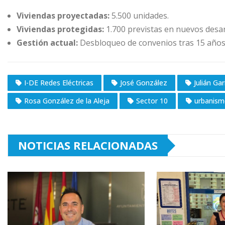
Viviendas proyectadas:
5.500 unidades.
Viviendas protegidas:
1.700 previstas en nuevos desar
Gestión actual:
Desbloqueo de convenios tras 15 años 
I-DE Redes Eléctricas
José González
Julián Gar
Rosa González de la Aleja
Sector 10
urbanism
NOTICIAS RELACIONADAS