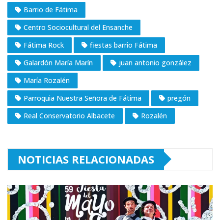
Barrio de Fátima
Centro Sociocultural del Ensanche
Fátima Rock
fiestas barrio Fátima
Galardón María Marín
juan antonio gonzález
María Rozalén
Parroquia Nuestra Señora de Fátima
pregón
Real Conservatorio Albacete
Rozalén
NOTICIAS RELACIONADAS