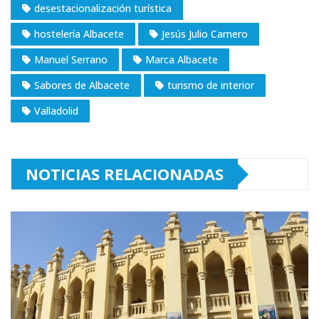
desestacionalización turística
hostelería Albacete
Jesús Julio Carnero
Manuel Serrano
Marca Albacete
Sabores de Albacete
turismo de interior
Valladolid
NOTICIAS RELACIONADAS