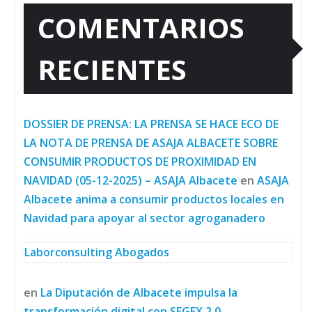
COMENTARIOS
RECIENTES
DOSSIER DE PRENSA: LA PRENSA SE HACE ECO DE
LA NOTA DE PRENSA DE ASAJA ALBACETE SOBRE
CONSUMIR PRODUCTOS DE PROXIMIDAD EN
NAVIDAD (05-12-2025) – ASAJA Albacete
en
ASAJA
Albacete anima a consumir productos locales en
Navidad para apoyar al sector agroganadero
Laborconsulting Abogados
en
La Diputación de Albacete impulsa la
transformación digital con SEGEX 2.0