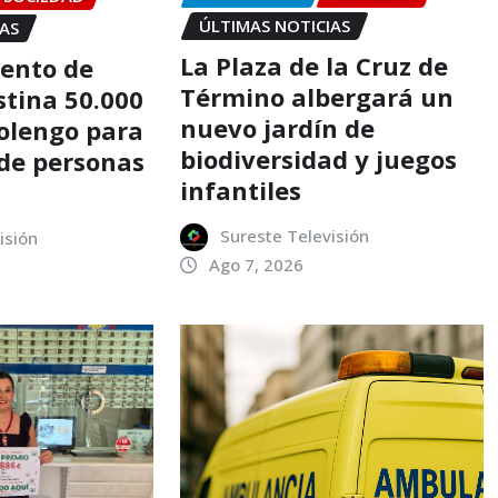
ÚLTIMAS NOTICIAS
IAS
La Plaza de la Cruz de
ento de
Término albergará un
stina 50.000
nuevo jardín de
tolengo para
biodiversidad y juegos
 de personas
infantiles
Sureste Televisión
isión
Ago 7, 2026