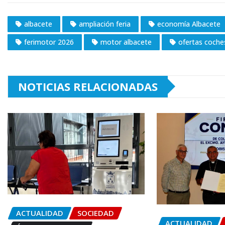
albacete
ampliación feria
economía Albacete
ferimotor 2026
motor albacete
ofertas coche
NOTICIAS RELACIONADAS
ACTUALIDAD
SOCIEDAD
ACTUALIDAD