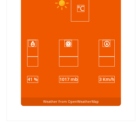
°C
41 %
1017 mb
3 Km/h
Weather from OpenWeatherMap