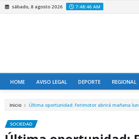
Saltar
sábado, 8 agosto 2026
7:48:47 AM
al
contenido
HOME
AVISO LEGAL
DEPORTE
REGIONAL
Inicio
Última oportunidad: Ferimotor abrirá mañana lun
SOCIEDAD
Última oportunidad: 