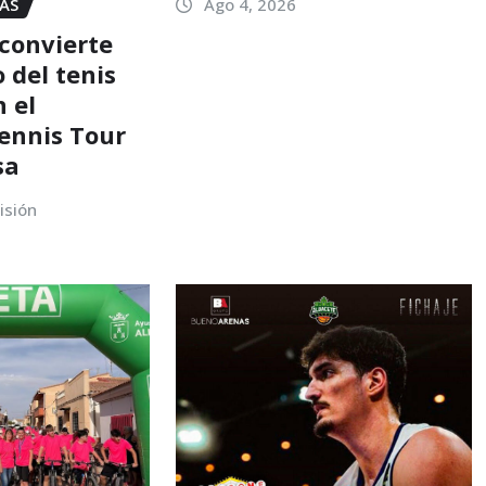
IAS
Ago 4, 2026
 convierte
 del tenis
 el
Tennis Tour
sa
isión