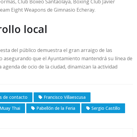
Formas, Club Boxeo Santaolaya, Boxing Club Javier
Team Eight Weapons de Gimnasio Echeray.
llo local
esta del público demuestra el gran arraigo de las
uido asegurando que el Ayuntamiento mantendrá su línea de
agenda de ocio de la ciudad, dinamizan la actividad
s de contacto
Francisco Villaescusa
Muay Thai
Pabellón de la Feria
Sergio Castillo