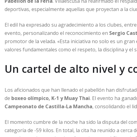
Pabellón de la Feria
. Villaescusa ha reafirmado el respald
deportivas, especialmente aquellas que proyectan a la c
El edil ha expresado su agradecimiento a los clubes, ent
evento, personalizando el reconocimiento en
Sergio Cast
promotor de la velada. «Esta iniciativa no solo es un gra
valores fundamentales como el respeto, la disciplina y el s
Un cartel de alto nivel y c
Los aficionados que han llenado el pabellón han disfrut
de
boxeo olímpico, K-1 y Muay Thai
. El evento ha ganad
Campeonato de Castilla-La Mancha
, consolidando el li
El momento cumbre de la noche ha sido la disputa del com
categoría de -59 kilos. En total, la cita ha reunido a cerc