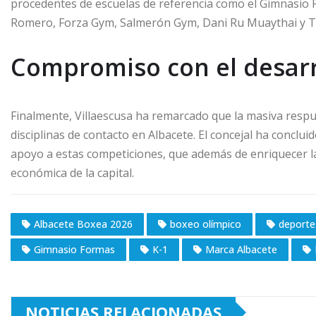
procedentes de escuelas de referencia como el Gimnasio 
Romero, Forza Gym, Salmerón Gym, Dani Ru Muaythai y 
Compromiso con el desarro
Finalmente, Villaescusa ha remarcado que la masiva respu
disciplinas de contacto en Albacete. El concejal ha concl
apoyo a estas competiciones, que además de enriquecer la 
económica de la capital.
Albacete Boxea 2026
boxeo olímpico
deporte
Gimnasio Formas
K-1
Marca Albacete
NOTICIAS RELACIONADAS