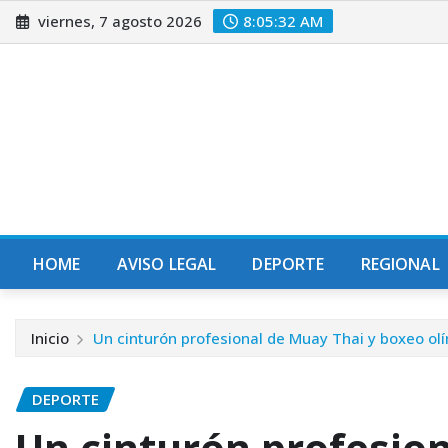
Saltar
viernes, 7 agosto 2026
8:05:34 AM
al
contenido
HOME
AVISO LEGAL
DEPORTE
REGIONAL
Inicio
Un cinturón profesional de Muay Thai y boxeo olí
DEPORTE
Un cinturón profesio