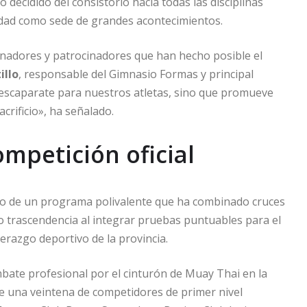
o decidido del consistorio hacia todas las disciplinas
iudad como sede de grandes acontecimientos.
renadores y patrocinadores que han hecho posible el
illo
, responsable del Gimnasio Formas y principal
n escaparate para nuestros atletas, sino que promueve
acrificio», ha señalado.
ompetición oficial
ado de un programa polivalente que ha combinado cruces
o trascendencia al integrar pruebas puntuables para el
derazgo deportivo de la provincia.
bate profesional por el cinturón de Muay Thai en la
a de una veintena de competidores de primer nivel