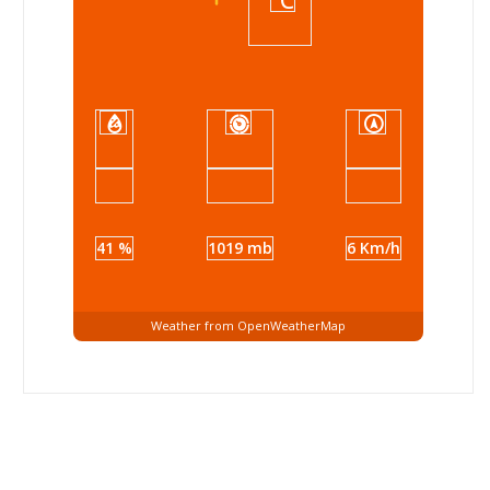
41 %
1019 mb
6 Km/h
Weather from OpenWeatherMap