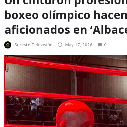
boxeo olímpico hacen 
aficionados en ‘Albac
Sureste Televisión
May 17, 2026
0